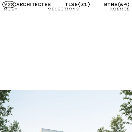
TLSE
(31)
BYNE
(64)
ARCHITECTES
INDEX
SÉLECTIONS
AGENCE