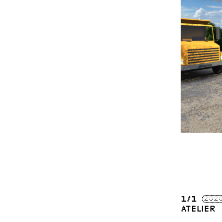
1
/1
202
ATELI