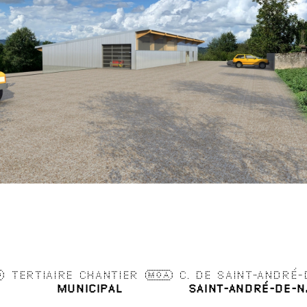
0
TERTIAIRE
CHANTIER
MOA
C. DE SAINT-ANDRÉ-
ER MUNICIPAL
SAINT-ANDRÉ-DE-N