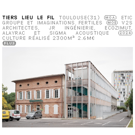
TIERS LIEU LE FIL
TOULOUSE(31)
MOA
ETIC
GROUPE ET IMAGINATIONS FERTILES
MOE
V2S
ARCHITECTES, JR INGÉNIERIE, ECOZIMUT,
ALAYRAC ET SIGMA ACOUSTIQUE
2024
CULTURE
RÉALISÉ
2300M
2
2.6M€
(Plus)