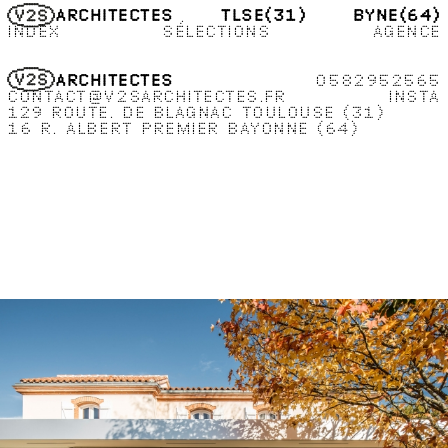
TLSE
(31)
BYNE
(64)
ARCHITECTES
INDEX
SÉLECTIONS
AGENCE
0582952565
ARCHITECTES
CONTACT
@
V2SARCHITECTES.FR
INSTA
129 ROUTE
DE BLAGNAC
TOULOUSE
(31)
16 R
ALBERT PREMIER
BAYONNE
(64)