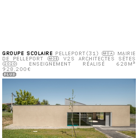
GROUPE SCOLAIRE
PELLEPORT(31)
MOA
MAIRIE
DE PELLEPORT
MOE
V2S ARCHITECTES SÈTES
2020
ENSEIGNEMENT
RÉALISÉ
628M
2
928.200€
(Plus)