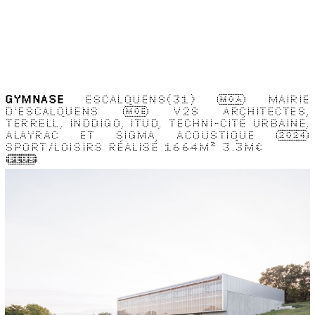
GYMNASE
ESCALQUENS(31)
MOA
MAIRIE
D'ESCALQUENS
MOE
V2S ARCHITECTES,
TERRELL, INDDIGO, ITUD, TECHNI-CITÉ URBAINE,
ALAYRAC ET SIGMA ACOUSTIQUE
2024
SPORT/LOISIRS
RÉALISÉ
1664M
2
3.3M€
(Plus)