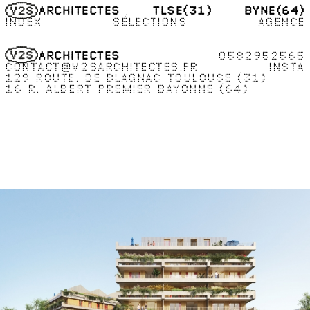
TLSE
(31)
BYNE
(64)
ARCHITECTES
INDEX
SÉLECTIONS
AGENCE
0582952565
ARCHITECTES
CONTACT
@
V2SARCHITECTES.FR
INSTA
129 ROUTE
DE BLAGNAC
TOULOUSE
(31)
16 R
ALBERT PREMIER
BAYONNE
(64)