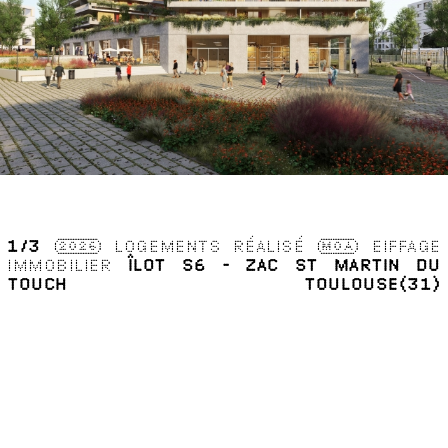
1
/3
2026
LOGEMENTS
RÉALISÉ
MOA
EIFFAGE
IMMOBILIER
ÎLOT S6 - ZAC ST MARTIN DU
TOUCH
TOULOUSE(31)