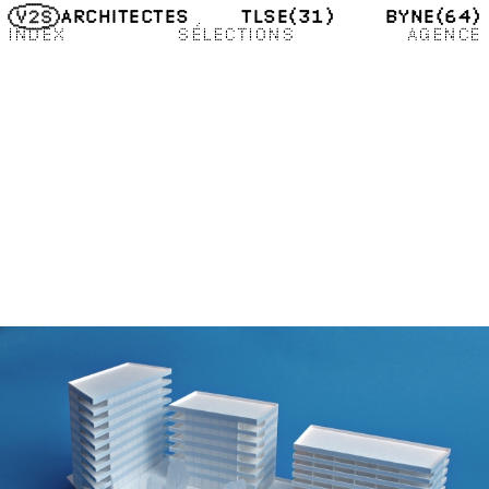
TLSE
(31)
BYNE
(64)
ARCHITECTES
INDEX
SÉLECTIONS
AGENCE