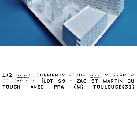
1
/2
2020
LOGEMENTS
ÉTUDE
MOA
SOGEPROM
ET CARRERE
ÎLOT S9 - ZAC ST MARTIN DU
TOUCH AVEC PPA (M)
TOULOUSE(31)