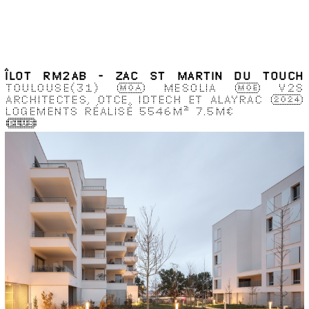
ÎLOT RM2AB - ZAC ST MARTIN DU TOUCH
TOULOUSE(31)
MOA
MESOLIA
MOE
V2S
ARCHITECTES, OTCE, IDTECH ET ALAYRAC
2024
LOGEMENTS
RÉALISÉ
5546M
2
7.5M€
(Plus)