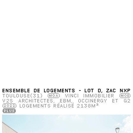
ENSEMBLE DE LOGEMENTS - LOT D, ZAC NXP
TOULOUSE(31)
MOA
VINCI IMMOBILIER
MOE
V2S ARCHITECTES, EBM, OCCINERGY ET G2
2022
LOGEMENTS
RÉALISÉ
2138M
2
(Plus)